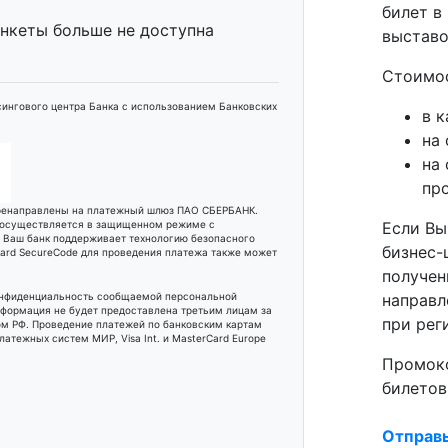
билет в
анкеты больше не доступна
выставо
Стоимос
ингового центра Банка с использованием Банковских
в к
на 
на
пр
еренаправлены на платежный шлюз ПАО СБЕРБАНК.
 осуществляется в защищенном режиме с
Если Вы
и Ваш банк поддерживает технологию безопасного
бизнес-
rCard SecureCode для проведения платежа также может
получен
онфиденциальность сообщаемой персональной
направл
формация не будет предоставлена третьим лицам за
при рег
м РФ. Проведение платежей по банковским картам
атежных систем МИР, Visa Int. и MasterCard Europe
Промоко
билетов
Отправ