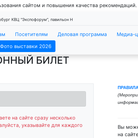
льзования сайтом и повышения качества рекомендаций
ербург КВЦ "Экспофорум", павильон Н
ам
Посетителям
Деловая программа
Медиа-ц
Фото выставки 2026
ОННЫЙ БИЛЕТ
ПРАВИЛ
(
Меропри
информац
ете на сайте сразу несколько
алуйста, указывайте для каждого
Вы може
на сайт