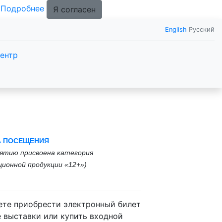
.
Подробнее
Я согласен
English
Русский
ентр
А ПОСЕЩЕНИЯ
ятию присвоена категория
ионной продукции «12+»
)
те приобрести электронный билет
е выставки или купить входной