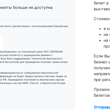
билет в
анкеты больше не доступна
выставо
Стоимос
ингового центра Банка с использованием Банковских
в к
на 
на
пр
еренаправлены на платежный шлюз ПАО СБЕРБАНК.
 осуществляется в защищенном режиме с
Если Вы
и Ваш банк поддерживает технологию безопасного
бизнес-
rCard SecureCode для проведения платежа также может
получен
онфиденциальность сообщаемой персональной
направл
формация не будет предоставлена третьим лицам за
при рег
м РФ. Проведение платежей по банковским картам
атежных систем МИР, Visa Int. и MasterCard Europe
Промоко
билетов
Отправ