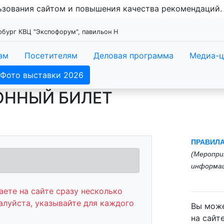
льзования сайтом и повышения качества рекомендаций
ербург КВЦ "Экспофорум", павильон Н
ам
Посетителям
Деловая программа
Медиа-ц
Фото выставки 2026
ОННЫЙ БИЛЕТ
ПРАВИЛ
(
Меропри
информац
ете на сайте сразу несколько
алуйста, указывайте для каждого
Вы може
на сайт