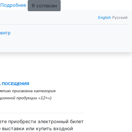
.
Подробнее
Я согласен
English
Русский
ентр
А ПОСЕЩЕНИЯ
ятию присвоена категория
ионной продукции «12+»
)
те приобрести электронный билет
е выставки или купить входной