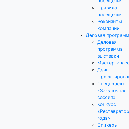
посещения
Правила
посещения
Реквизиты
компании
Деловая програм
Деловая
программа
выставки
Мастер-клас
День
Проектировщ
Спецпроект
«Закупочная
сессия»
Конкурс
«Реставрато
года»
Спикеры