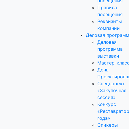
посещения
Правила
посещения
Реквизиты
компании
Деловая програм
Деловая
программа
выставки
Мастер-клас
День
Проектировщ
Спецпроект
«Закупочная
сессия»
Конкурс
«Реставрато
года»
Спикеры