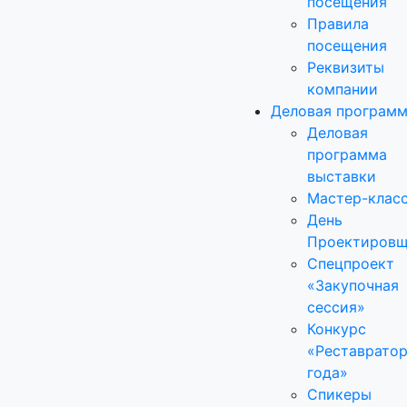
посещения
Правила
посещения
Реквизиты
компании
Деловая програм
Деловая
программа
выставки
Мастер-клас
День
Проектировщ
Спецпроект
«Закупочная
сессия»
Конкурс
«Реставрато
года»
Спикеры