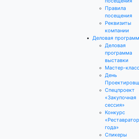
посещения
Правила
посещения
Реквизиты
компании
Деловая програм
Деловая
программа
выставки
Мастер-клас
День
Проектировщ
Спецпроект
«Закупочная
сессия»
Конкурс
«Реставрато
года»
Спикеры