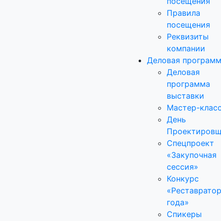
посещения
Правила
посещения
Реквизиты
компании
Деловая програм
Деловая
программа
выставки
Мастер-клас
День
Проектировщ
Спецпроект
«Закупочная
сессия»
Конкурс
«Реставрато
года»
Спикеры