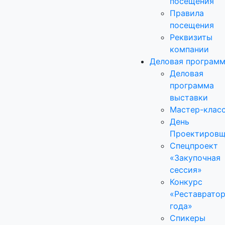
посещения
Правила
посещения
Реквизиты
компании
Деловая програм
Деловая
программа
выставки
Мастер-клас
День
Проектировщ
Спецпроект
«Закупочная
сессия»
Конкурс
«Реставрато
года»
Спикеры