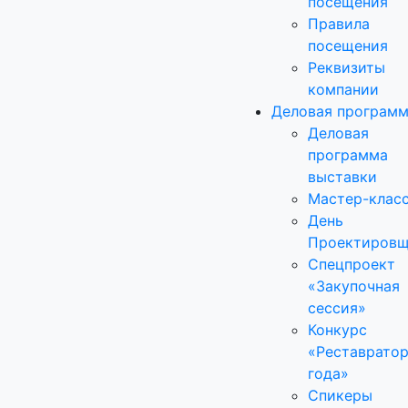
посещения
Правила
посещения
Реквизиты
компании
Деловая програм
Деловая
программа
выставки
Мастер-клас
День
Проектировщ
Спецпроект
«Закупочная
сессия»
Конкурс
«Реставрато
года»
Спикеры