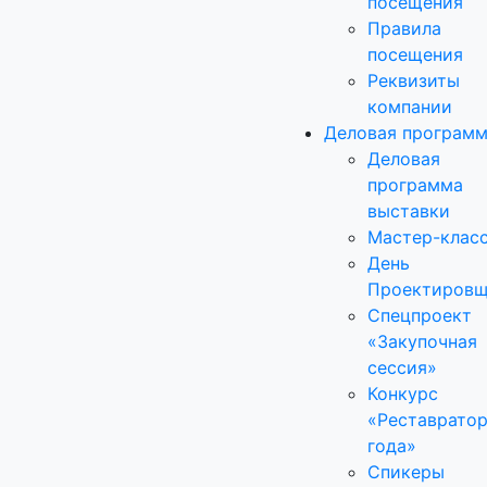
посещения
Правила
посещения
Реквизиты
компании
Деловая програм
Деловая
программа
выставки
Мастер-клас
День
Проектировщ
Спецпроект
«Закупочная
сессия»
Конкурс
«Реставрато
года»
Спикеры