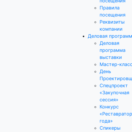
посещения
Правила
посещения
Реквизиты
компании
Деловая програм
Деловая
программа
выставки
Мастер-клас
День
Проектировщ
Спецпроект
«Закупочная
сессия»
Конкурс
«Реставрато
года»
Спикеры