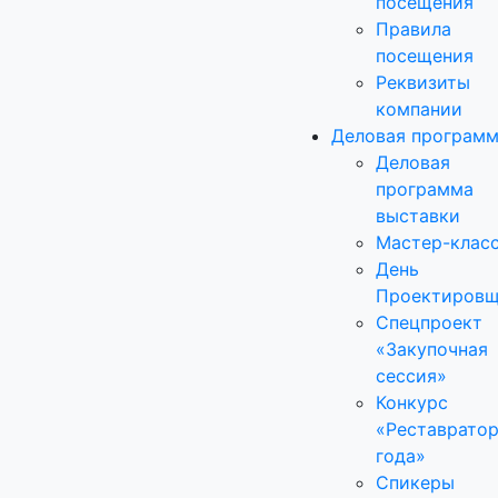
посещения
Правила
посещения
Реквизиты
компании
Деловая програм
Деловая
программа
выставки
Мастер-клас
День
Проектировщ
Спецпроект
«Закупочная
сессия»
Конкурс
«Реставрато
года»
Спикеры