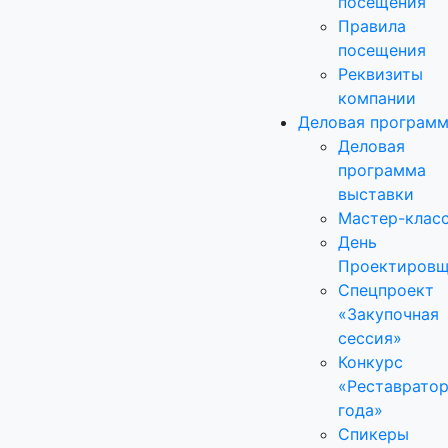
посещения
Правила
посещения
Реквизиты
компании
Деловая програм
Деловая
программа
выставки
Мастер-клас
День
Проектировщ
Спецпроект
«Закупочная
сессия»
Конкурс
«Реставрато
года»
Спикеры