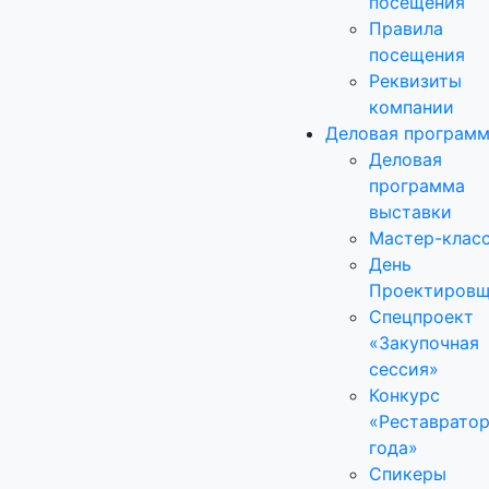
посещения
Правила
посещения
Реквизиты
компании
Деловая програм
Деловая
программа
выставки
Мастер-клас
День
Проектировщ
Спецпроект
«Закупочная
сессия»
Конкурс
«Реставрато
года»
Спикеры