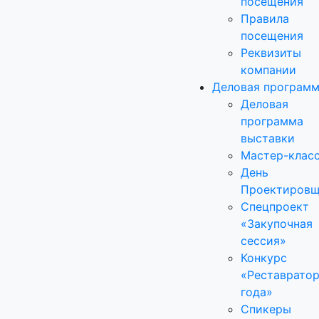
посещения
Правила
посещения
Реквизиты
компании
Деловая програм
Деловая
программа
выставки
Мастер-клас
День
Проектировщ
Спецпроект
«Закупочная
сессия»
Конкурс
«Реставрато
года»
Спикеры