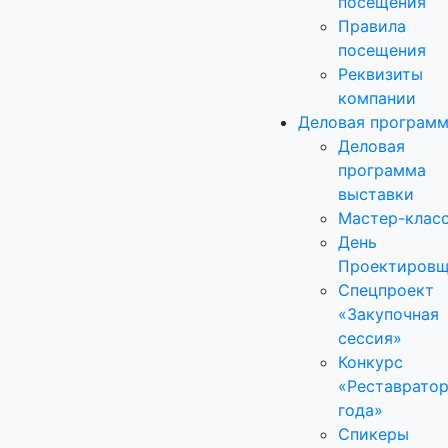
посещения
Правила
посещения
Реквизиты
компании
Деловая програм
Деловая
программа
выставки
Мастер-клас
День
Проектировщ
Спецпроект
«Закупочная
сессия»
Конкурс
«Реставрато
года»
Спикеры