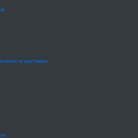
ка
можности выставки
ия»