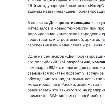
2-4 сентября в главном выставочном ц
26-й международной выставки «ИнтерСт
единым названием «День проектировщи
В повестке
Дня проектировщика
– акту
материалов и новых технологий при про
формирование комфортной городской ср
представители строительной, архитект
перспектив взаимодействия и решения 
Один из семинаров «Дня проектировщи
его российский BIM-разработчик,
компа
семинара «BIM-технология для проекти
становится понятен портрет участников
обсуждение законодательных аспектов 
моделирования в России, знакомство 
реализовать эту технологию на предпри
применяют BIM-системы в своей работе.