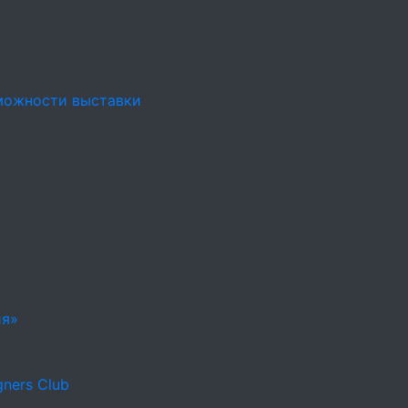
можности выставки
ия»
ners Club