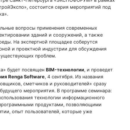
ентре Санкт-Петербурга «ЭКСПОФОРУМ» в рамках
ройЭкспо», состоится серия мероприятий под
ка».
альные вопросы применения современных
ектировании зданий и сооружений, а также
еды. На экспертной площадке соберутся
урной и проектной индустрии для обсуждения
существующих проблем.
ка» будет посвящен
BIM-технологии
, и проведет
ния Renga Software
, 4 сентября. Из названия
ровщиков, сметчиков и руководителей» сразу
 будущего мероприятия. В программе семинара:
использования технологии информационного
с программными продуктами, позволяющими
ятии, опыт пользователей, которые уже