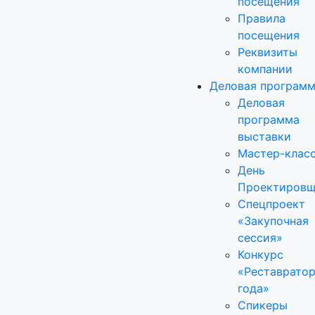
посещения
Правила
посещения
Реквизиты
компании
Деловая програм
Деловая
программа
выставки
Мастер-клас
День
Проектировщ
Спецпроект
«Закупочная
сессия»
Конкурс
«Реставрато
года»
Спикеры