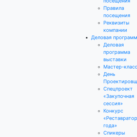
посещения
Правила
посещения
Реквизиты
компании
Деловая програм
Деловая
программа
выставки
Мастер-клас
День
Проектировщ
Спецпроект
«Закупочная
сессия»
Конкурс
«Реставрато
года»
Спикеры