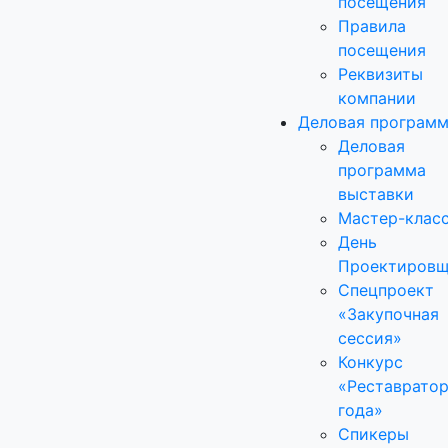
посещения
Правила
посещения
Реквизиты
компании
Деловая програм
Деловая
программа
выставки
Мастер-клас
День
Проектировщ
Спецпроект
«Закупочная
сессия»
Конкурс
«Реставрато
года»
Спикеры