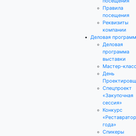
посещения
Правила
посещения
Реквизиты
компании
Деловая програм
Деловая
программа
выставки
Мастер-клас
День
Проектировщ
Спецпроект
«Закупочная
сессия»
Конкурс
«Реставрато
года»
Спикеры