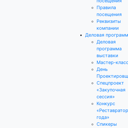
посещения
Правила
посещения
Реквизиты
компании
Деловая програм
Деловая
программа
выставки
Мастер-клас
День
Проектировщ
Спецпроект
«Закупочная
сессия»
Конкурс
«Реставрато
года»
Спикеры