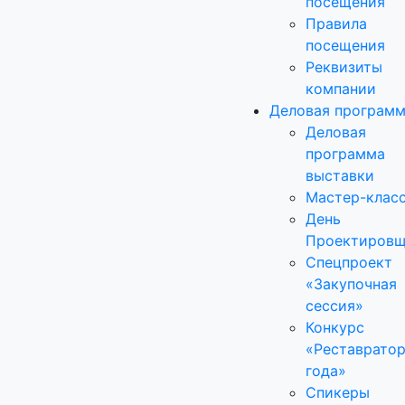
посещения
Правила
посещения
Реквизиты
компании
Деловая програм
Деловая
программа
выставки
Мастер-клас
День
Проектировщ
Спецпроект
«Закупочная
сессия»
Конкурс
«Реставрато
года»
Спикеры