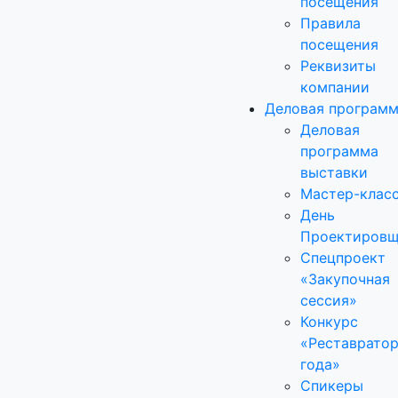
посещения
Правила
посещения
Реквизиты
компании
Деловая програм
Деловая
программа
выставки
Мастер-клас
День
Проектировщ
Спецпроект
«Закупочная
сессия»
Конкурс
«Реставрато
года»
Спикеры