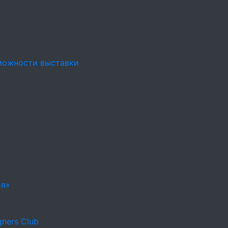
можности выставки
ия»
ners Club