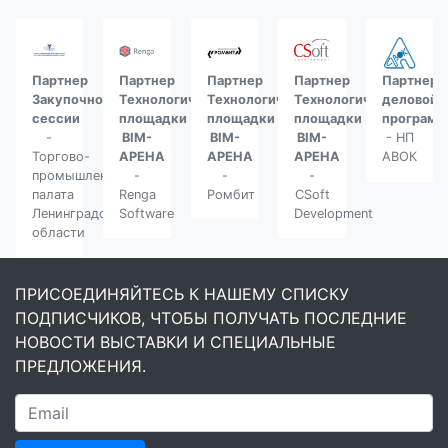
Партнер
Партнер
Партнер
Партнер
Партнер
Закупочной
Технологической
Технологической
Технологической
деловой
сессии
площадки
площадки
площадки
програм
-
BIM-
BIM-
BIM-
- НП
Торгово-
АРЕНА
АРЕНА
АРЕНА
АВОК
промышленная
-
-
-
палата
Renga
Ромбит
CSoft
Ленинградской
Software
Development
области
ПРИСОЕДИНЯЙТЕСЬ К НАШЕМУ СПИСКУ
ПОДПИСЧИКОВ, ЧТОБЫ ПОЛУЧАТЬ ПОСЛЕДНИЕ
НОВОСТИ ВЫСТАВКИ И СПЕЦИАЛЬНЫЕ
ПРЕДЛОЖЕНИЯ.