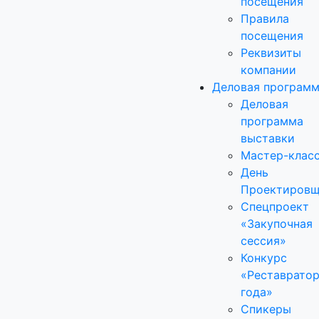
посещения
Правила
посещения
Реквизиты
компании
Деловая програм
Деловая
программа
выставки
Мастер-клас
День
Проектировщ
Спецпроект
«Закупочная
сессия»
Конкурс
«Реставрато
года»
Спикеры