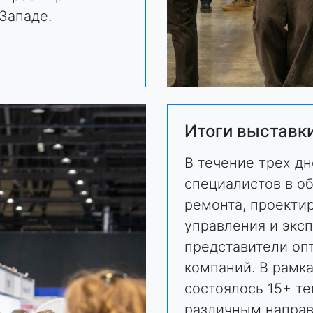
Западе.
Итоги выставк
В течение трех д
специалистов в об
ремонта, проектир
управления и эксп
представители оп
компаний. В рамк
состоялось 15+ т
различным направ