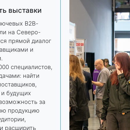
ть выставки
лючевых В2В-
ли на Северо-
тся прямой диалог
тавщиками и
.
000 специалистов,
дачами: найти
поставщиков,
 и будущих
 возможность за
вою продукцию
дитории,
 и расширить