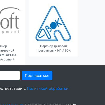
тнер
Партнер деловой
Партнер с
гической
программы
- НП АВОК
BIM-АРЕНА
-
velopment
Подписаться
оответствии с
Политикой обработки