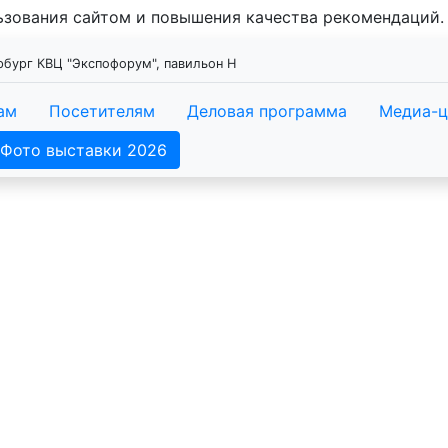
льзования сайтом и повышения качества рекомендаций
ербург КВЦ "Экспофорум", павильон Н
ам
Посетителям
Деловая программа
Медиа-ц
Фото выставки 2026
терСтройЭк