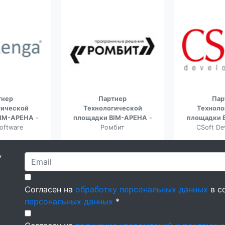
тнер
Партнер
Пар
гической
Технологической
Техноло
BIM-АРЕНА
-
площадки BIM-АРЕНА
-
площадки 
oftware
Ромбит
CSoft De
У
Согласен на
обработку персональных данных
в с
персональных данных
*