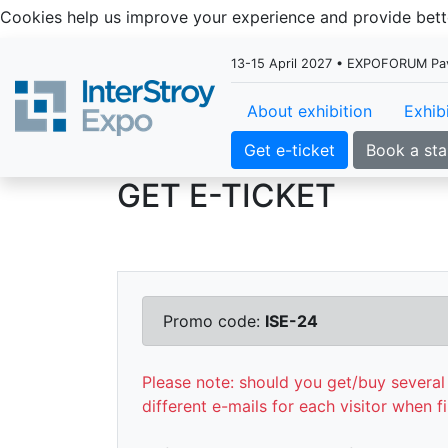
Cookies help us improve your experience and provide be
13-15 April 2027 • EXPOFORUM Pavil
About exhibition
Exhib
Get e-ticket
Book a st
GET E-TICKET
Promo code:
ISE-24
Please note: should you get/buy several 
different e-mails for each visitor when fi