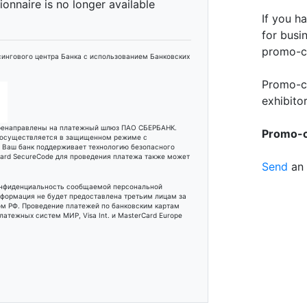
tionnaire is no longer available
If you h
for busi
promo-c
ингового центра Банка с использованием Банковских
Promo-c
exhibitor
еренаправлены на платежный шлюз ПАО СБЕРБАНК.
Promo-co
 осуществляется в защищенном режиме с
и Ваш банк поддерживает технологию безопасного
rCard SecureCode для проведения платежа также может
Send
an 
онфиденциальность сообщаемой персональной
формация не будет предоставлена третьим лицам за
м РФ. Проведение платежей по банковским картам
атежных систем МИР, Visa Int. и MasterCard Europe