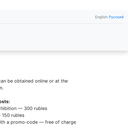
English
Русский
can be obtained online or at the
n.
osts:
xhibition — 300 rubles
 150 rubles
ith a promo-code — free of charge