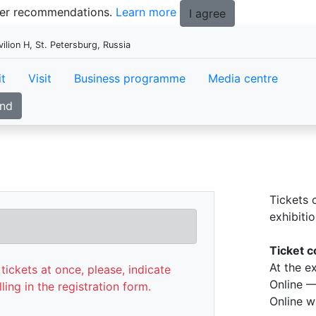
tter recommendations.
Learn more
I agree
ion H, St. Petersburg, Russia
it
Visit
Business programme
Media centre
and
Tickets 
exhibitio
Ticket c
At the e
tickets at once, please, indicate
Online —
lling in the registration form.
Online w